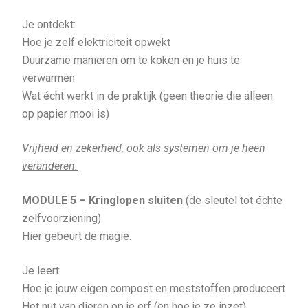
Je ontdekt:
Hoe je zelf elektriciteit opwekt
Duurzame manieren om te koken en je huis te
verwarmen
Wat écht werkt in de praktijk (geen theorie die alleen
op papier mooi is)
Vrijheid en zekerheid, ook als systemen om je heen
veranderen.
MODULE 5 –
Kringlopen sluiten
(de sleutel tot échte
zelfvoorziening)
Hier gebeurt de magie.
Je leert:
Hoe je jouw eigen compost en meststoffen produceert
Het nut van dieren op je erf (en hoe je ze inzet)