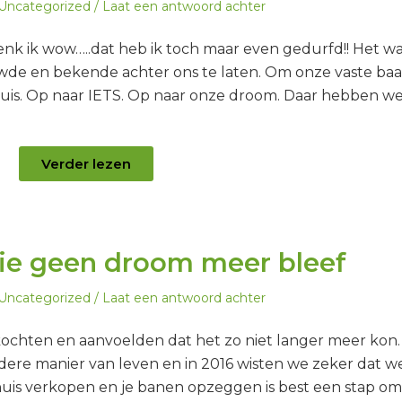
Geplaatst
Uncategorized
Laat een antwoord achter
in
 denk ik wow…..dat heb ik toch maar even gedurfd!! Het w
wde en bekende achter ons te laten. Om onze vaste ba
is. Op naar IETS. Op naar onze droom. Daar hebben w
Verder lezen
ie geen droom meer bleef
Geplaatst
Uncategorized
Laat een antwoord achter
in
kochten en aanvoelden dat het zo niet langer meer kon
ere manier van leven en in 2016 wisten we zeker dat w
huis verkopen en je banen opzeggen is best een stap om