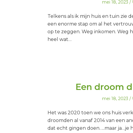
Geplaatst
mei 18, 2023
op
Telkens als ik mijn huis en tuin zie
een enorme stap om al het vertrou
op te zeggen. Weg inkomen. Weg hu
heel wat…
Een droom d
Geplaatst
mei 18, 2023
op
Het was 2020 toen we ons huis ver
droomden al vanaf 2014 van een and
dat echt gingen doen…..maar ja…je 