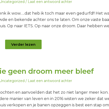
Geplaatst
Uncategorized
Laat een antwoord achter
in
 denk ik wow…..dat heb ik toch maar even gedurfd!! Het w
wde en bekende achter ons te laten. Om onze vaste ba
is. Op naar IETS. Op naar onze droom. Daar hebben w
Verder lezen
ie geen droom meer bleef
Geplaatst
Uncategorized
Laat een antwoord achter
in
kochten en aanvoelden dat het zo niet langer meer kon
ere manier van leven en in 2016 wisten we zeker dat w
huis verkopen en je banen opzeggen is best een stap om