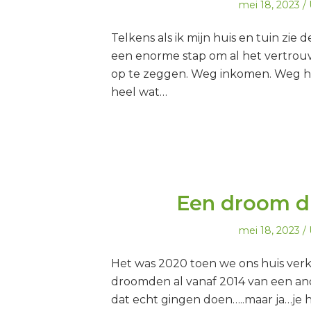
Geplaatst
mei 18, 2023
op
Telkens als ik mijn huis en tuin zie
een enorme stap om al het vertrou
op te zeggen. Weg inkomen. Weg hu
heel wat…
Een droom d
Geplaatst
mei 18, 2023
op
Het was 2020 toen we ons huis ver
droomden al vanaf 2014 van een and
dat echt gingen doen…..maar ja…je 