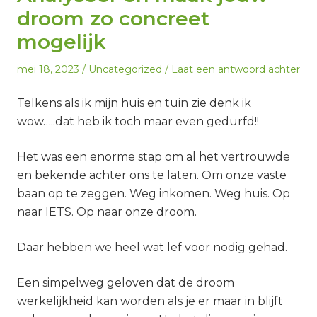
droom zo concreet
mogelijk
Geplaatst
Geplaatst
mei 18, 2023
Uncategorized
Laat een antwoord achter
op
in
Telkens als ik mijn huis en tuin zie denk ik
wow…..dat heb ik toch maar even gedurfd!!
Het was een enorme stap om al het vertrouwde
en bekende achter ons te laten. Om onze vaste
baan op te zeggen. Weg inkomen. Weg huis. Op
naar IETS. Op naar onze droom.
Daar hebben we heel wat lef voor nodig gehad.
Een
simpelweg geloven dat de droom
werkelijkheid kan worden als je er maar in blijft