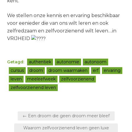
kent.
We stellen onze kennis en ervaring beschikbaar
voor eenieder die van ons wilt leren en ook
zelfredzaam en zelfvoorzienend wilt leven….in
VRIJHEID
Getagd:
authentiek
autonomie
autonoom
cursus
droom
droom waarmaken
erf
ervaring
leven
meeleefweek
zelfvoorzienend
zelfvoorzienend leven
Bericht
← Een droom die geen droom meer bleef
navigatie
Waarom zelfvoorzienend leven geen luxe