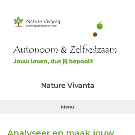
Ga
naar
de
inhoud
Nature Vivanta
Menu
Analyseer en maak jouw