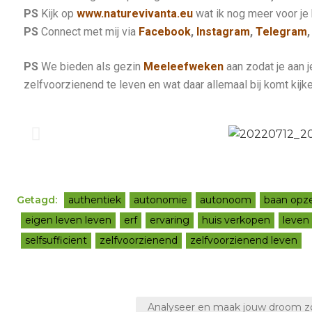
PS
Kijk op
www.naturevivanta.eu
wat ik nog meer voor je
PS
Connect met mij via
Facebook
,
Instagram
,
Telegram
PS
We bieden als gezin
Meeleefweken
aan zodat je aan 
zelfvoorzienend te leven en wat daar allemaal bij komt kijke
Getagd:
authentiek
autonomie
autonoom
baan opz
eigen leven leven
erf
ervaring
huis verkopen
leven
selfsufficient
zelfvoorzienend
zelfvoorzienend leven
Analyseer en maak jouw droom z